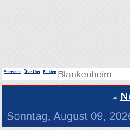
Tel. (02449) 1047 · Fax (024
eMAil:
mail@metzgerei-eng
Unsere
Facebook
Seite
Blankenheim
Startseite
Über Uns
Filialen
N
Sonntag, August 09, 202