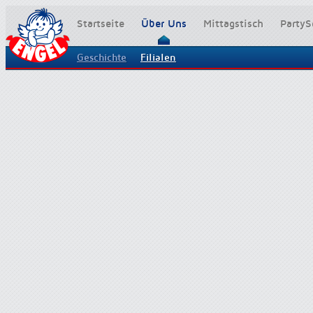
Startseite
Über Uns
Mittagstisch
PartyS
Geschichte
Filialen
Firmensitz Blankenheim
Unser Geschäft in Blankenheim.
Hier produzieren wir auch unsere Fleisch ,- und Wurstspezialitäten